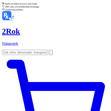
Snabb och diskret leverans i hela landet
100% säkra och konfidentiella betalningar
Certifierade produkter
2Rok
Nätapotek