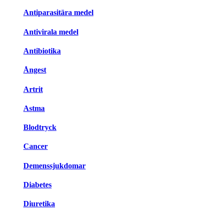
Antiparasitära medel
Antivirala medel
Antibiotika
Ångest
Artrit
Astma
Blodtryck
Cancer
Demenssjukdomar
Diabetes
Diuretika