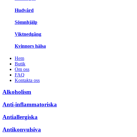
Hudvård
Sömnhjälp
Viktnedgång
Kvinnors hälsa
Hem
Butik
Om oss
FAQ
Kontakta oss
Alkoholism
Anti-inflammatoriska
Antiallergiska
Antikonvulsiva