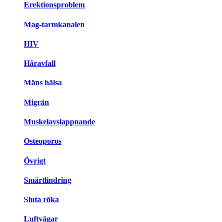
Erektionsproblem
Mag-tarmkanalen
HIV
Håravfall
Mäns hälsa
Migrän
Muskelavslappnande
Osteoporos
Övrigt
Smärtlindring
Sluta röka
Luftvägar