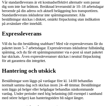
Vår standardleverans är ett kostnadseffektivt alternativ som passar
dig som inte har bråttom. Beräknad leveranstid är 10–18 arbetsdagar
beroende på din adress och aktuell beläggning hos transportören.
Standardleverans inkluderar inte spårningsnummer. Alla
beställningar skickas i diskret, omärkt förpackning utan indikation
på avsändare eller innehåll.
Expressleverans
Vill du ha din beställning snabbare? Med vår expressleverans får du
paketet inom 5–7 arbetsdagar. Expressleverans inkluderar fullständig
spårning, och du får ett spårningsnummer via e-post så snart paketet
har skickats. Även expressleveranser skickas i neutral förpackning
för att garantera din integritet.
Hantering och utskick
Beställningar som läggs på vardagar före kl. 14:00 behandlas
normalt samma dag och skickas inom 24–48 timmar. Beställningar
som läggs på helger eller helgdagar behandlas nästkommande
vardag. Under perioder med hög belastning (till exempel i samband
med större helger) kan hanteringstiden bli något längre.