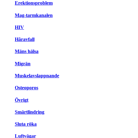
Erektionsproblem
Mag-tarmkanalen
HIV
Håravfall
Mäns hälsa
Migrän
Muskelavslappnande
Osteoporos
Övrigt
Smärtlindring
Sluta röka
Luftvägar