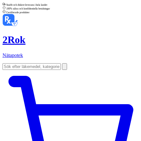
Snabb och diskret leverans i hela landet
100% säkra och konfidentiella betalningar
Certifierade produkter
2Rok
Nätapotek