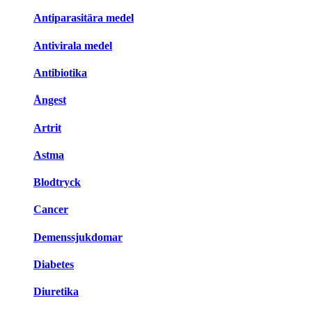
Antiparasitära medel
Antivirala medel
Antibiotika
Ångest
Artrit
Astma
Blodtryck
Cancer
Demenssjukdomar
Diabetes
Diuretika