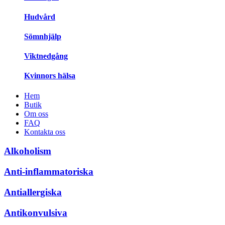
Hudvård
Sömnhjälp
Viktnedgång
Kvinnors hälsa
Hem
Butik
Om oss
FAQ
Kontakta oss
Alkoholism
Anti-inflammatoriska
Antiallergiska
Antikonvulsiva